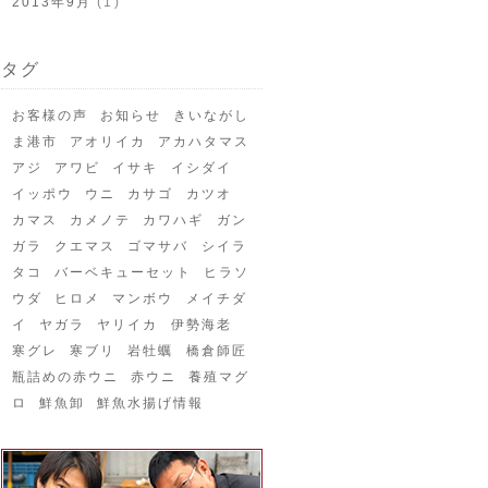
2013年9月
(1)
タグ
お客様の声
お知らせ
きいながし
ま港市
アオリイカ
アカハタマス
アジ
アワビ
イサキ
イシダイ
イッポウ
ウニ
カサゴ
カツオ
カマス
カメノテ
カワハギ
ガン
ガラ
クエマス
ゴマサバ
シイラ
タコ
バーベキューセット
ヒラソ
ウダ
ヒロメ
マンボウ
メイチダ
イ
ヤガラ
ヤリイカ
伊勢海老
寒グレ
寒ブリ
岩牡蠣
橋倉師匠
瓶詰めの赤ウニ
赤ウニ
養殖マグ
ロ
鮮魚卸
鮮魚水揚げ情報