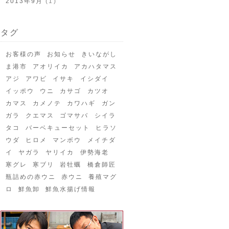
2013年9月
(1)
タグ
お客様の声
お知らせ
きいながし
ま港市
アオリイカ
アカハタマス
アジ
アワビ
イサキ
イシダイ
イッポウ
ウニ
カサゴ
カツオ
カマス
カメノテ
カワハギ
ガン
ガラ
クエマス
ゴマサバ
シイラ
タコ
バーベキューセット
ヒラソ
ウダ
ヒロメ
マンボウ
メイチダ
イ
ヤガラ
ヤリイカ
伊勢海老
寒グレ
寒ブリ
岩牡蠣
橋倉師匠
瓶詰めの赤ウニ
赤ウニ
養殖マグ
ロ
鮮魚卸
鮮魚水揚げ情報