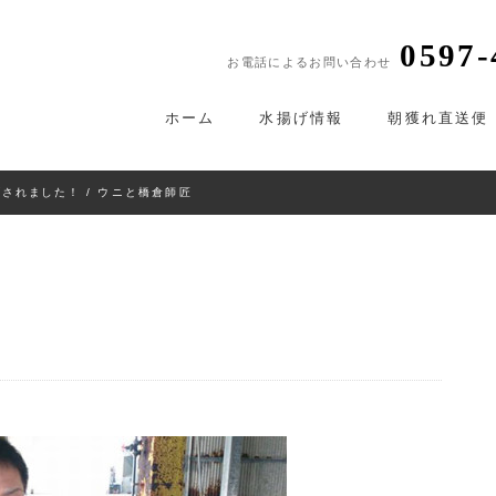
0597-
お電話によるお問い合わせ
ホーム
水揚げ情報
朝獲れ直送便
げされました！
/ ウニと橋倉師匠