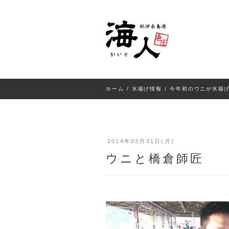
ホーム
/
水揚げ情報
/
今年初のウニが水揚
2014年03月31日(月)
ウニと橋倉師匠