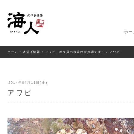
ホー
ホーム
/
水揚げ情報
/
アワビ、ホラ貝の水揚げが好調です！
/ アワビ
2014年04月11日(金)
アワビ