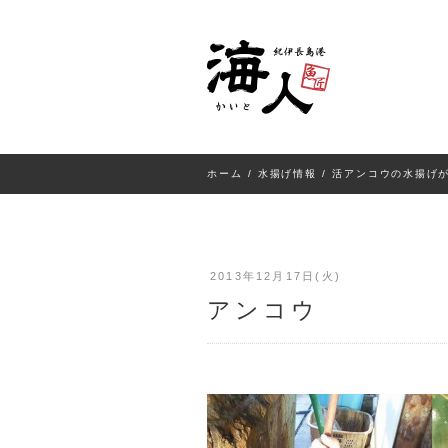
ホーム
/
水揚げ情報
/
活アンコウの水揚げ
2013年12月17日(火)
アンコウ