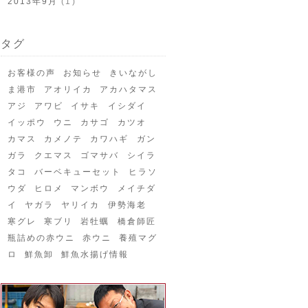
2013年9月
(1)
タグ
お客様の声
お知らせ
きいながし
ま港市
アオリイカ
アカハタマス
アジ
アワビ
イサキ
イシダイ
イッポウ
ウニ
カサゴ
カツオ
カマス
カメノテ
カワハギ
ガン
ガラ
クエマス
ゴマサバ
シイラ
タコ
バーベキューセット
ヒラソ
ウダ
ヒロメ
マンボウ
メイチダ
イ
ヤガラ
ヤリイカ
伊勢海老
寒グレ
寒ブリ
岩牡蠣
橋倉師匠
瓶詰めの赤ウニ
赤ウニ
養殖マグ
ロ
鮮魚卸
鮮魚水揚げ情報